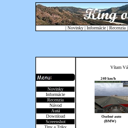
|
Novinky
|
Informácie
|
Recenzia
Novinky
Informácie
Recenzia
Návod
Autá
Download
Screenshot
Tipy a Triky