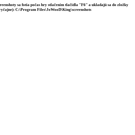
reenshoty sa fotia počas hry stlačením tlačidla
"F6"
a ukladajú sa do zložky
vyčajne): C:\Program Files\JoWooD\King\screenshots